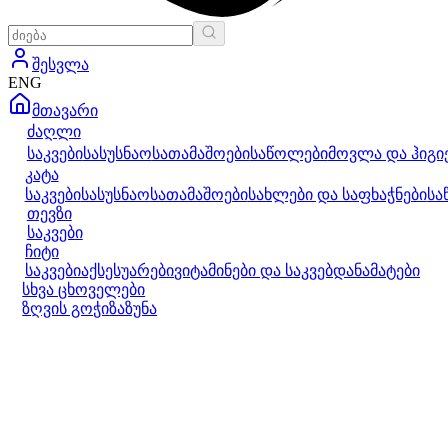
შესვლა
ENG
მთავარი
ძაღლი
საკვები
სასუსნაო
სათამაშოები
საწოლები
მოვლა და ჰიგი
კატა
საკვები
სასუსნაო
სათამაშოები
სახლები და საფხაჭნები
სა
თევზი
საკვები
ჩიტი
საკვები
აქსესუარები
ვიტამინები და საკვებდანამატები
სხვა ცხოველები
ზღვის გოჭი
ზაზუნა