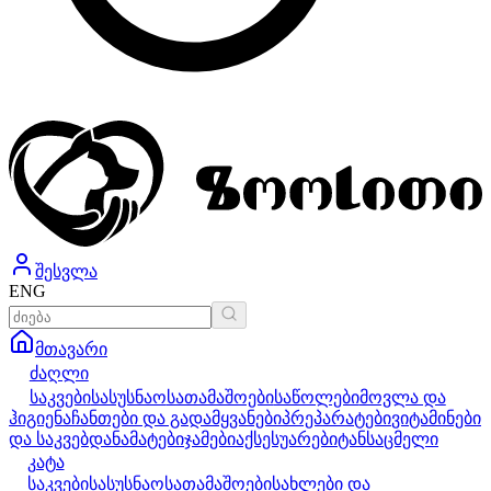
შესვლა
ENG
მთავარი
ძაღლი
საკვები
სასუსნაო
სათამაშოები
საწოლები
მოვლა და
ჰიგიენა
ჩანთები და გადამყვანები
პრეპარატები
ვიტამინები
და საკვებდანამატები
ჯამები
აქსესუარები
ტანსაცმელი
კატა
საკვები
სასუსნაო
სათამაშოები
სახლები და