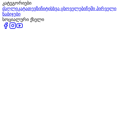
კატეგორიები
ძაღლი
კატა
თევზი
ჩიტი
სხვა ცხოველები
ჩემი პირველი
ნაბიჯები
სოციალური ქსელი