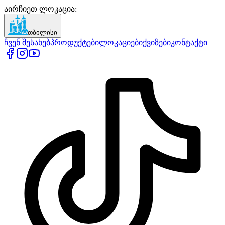
აირჩიეთ ლოკაცია
:
თბილისი
ჩვენ შესახებ
პროდუქტები
ლოკაციები
ქვიზები
კონტაქტი