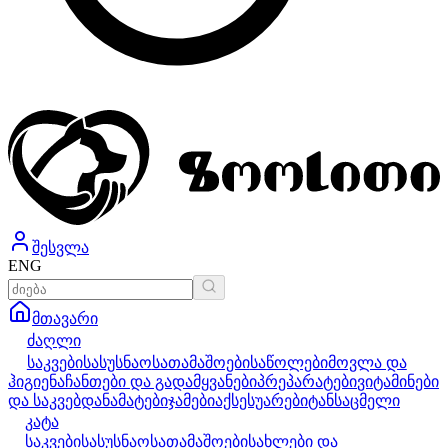
შესვლა
ENG
მთავარი
ძაღლი
საკვები
სასუსნაო
სათამაშოები
საწოლები
მოვლა და
ჰიგიენა
ჩანთები და გადამყვანები
პრეპარატები
ვიტამინები
და საკვებდანამატები
ჯამები
აქსესუარები
ტანსაცმელი
კატა
საკვები
სასუსნაო
სათამაშოები
სახლები და