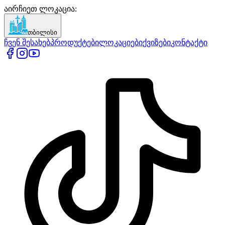
აირჩიეთ ლოკაცია
:
თბილისი
ჩვენ შესახებ
პროდუქტები
ლოკაციები
ქვიზები
კონტაქტი