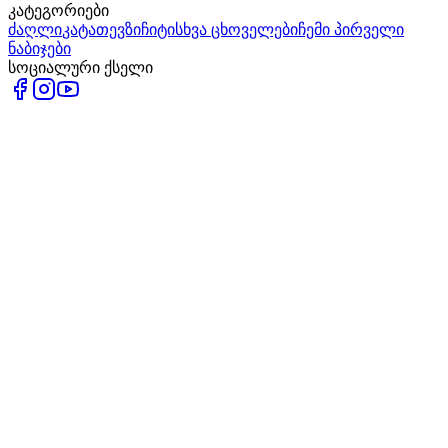
კატეგორიები
ძაღლი
კატა
თევზი
ჩიტი
სხვა ცხოველები
ჩემი პირველი
ნაბიჯები
სოციალური ქსელი