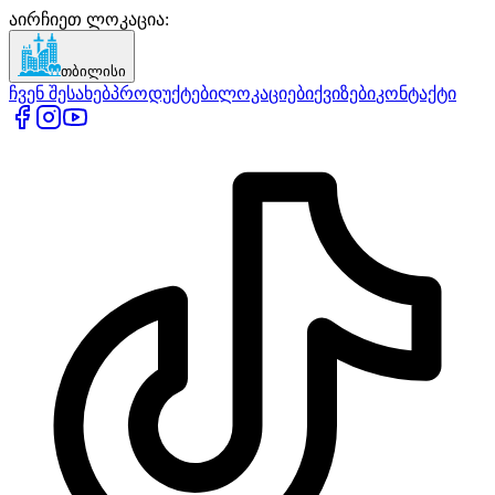
აირჩიეთ ლოკაცია
:
თბილისი
ჩვენ შესახებ
პროდუქტები
ლოკაციები
ქვიზები
კონტაქტი