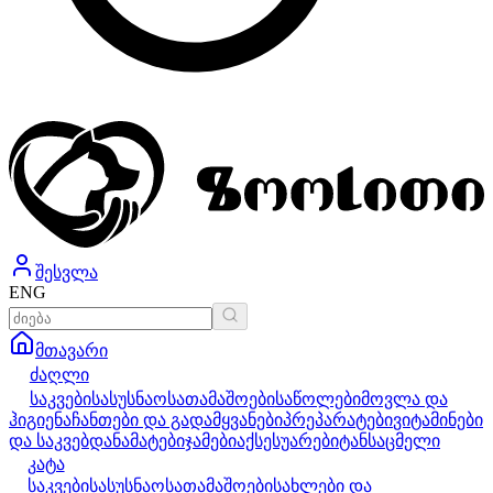
შესვლა
ENG
მთავარი
ძაღლი
საკვები
სასუსნაო
სათამაშოები
საწოლები
მოვლა და
ჰიგიენა
ჩანთები და გადამყვანები
პრეპარატები
ვიტამინები
და საკვებდანამატები
ჯამები
აქსესუარები
ტანსაცმელი
კატა
საკვები
სასუსნაო
სათამაშოები
სახლები და