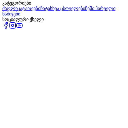
კატეგორიები
ძაღლი
კატა
თევზი
ჩიტი
სხვა ცხოველები
ჩემი პირველი
ნაბიჯები
სოციალური ქსელი