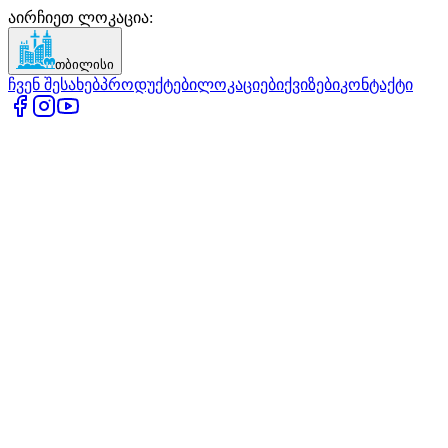
აირჩიეთ ლოკაცია
:
თბილისი
ჩვენ შესახებ
პროდუქტები
ლოკაციები
ქვიზები
კონტაქტი