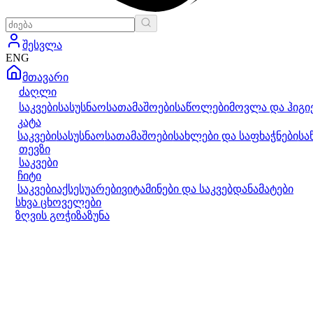
შესვლა
ENG
მთავარი
ძაღლი
საკვები
სასუსნაო
სათამაშოები
საწოლები
მოვლა და ჰიგი
კატა
საკვები
სასუსნაო
სათამაშოები
სახლები და საფხაჭნები
სა
თევზი
საკვები
ჩიტი
საკვები
აქსესუარები
ვიტამინები და საკვებდანამატები
სხვა ცხოველები
ზღვის გოჭი
ზაზუნა