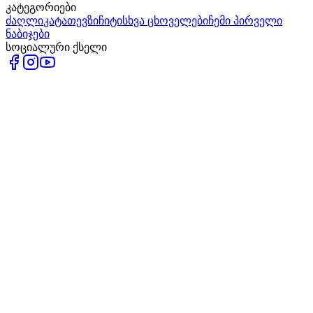
კატეგორიები
ძაღლი
კატა
თევზი
ჩიტი
სხვა ცხოველები
ჩემი პირველი
ნაბიჯები
სოციალური ქსელი