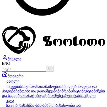
შესვლა
ENG
მთავარი
ძაღლი
საკვები
სასუსნაო
სათამაშოები
საწოლები
მოვლა და
ჰიგიენა
ჩანთები და გადამყვანები
პრეპარატები
ვიტამინები
და საკვებდანამატები
ჯამები
აქსესუარები
ტანსაცმელი
კატა
საკვები
სასუსნაო
სათამაშოები
სახლები და