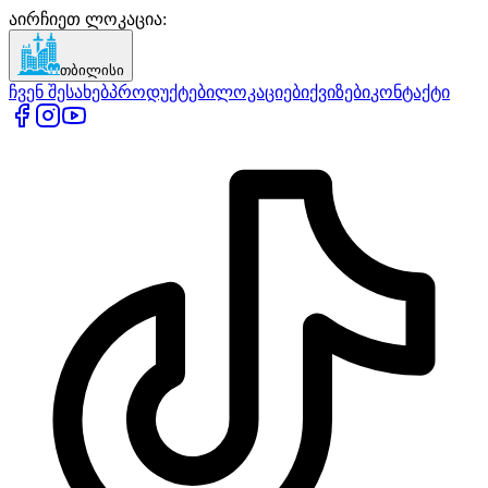
აირჩიეთ ლოკაცია
:
თბილისი
ჩვენ შესახებ
პროდუქტები
ლოკაციები
ქვიზები
კონტაქტი