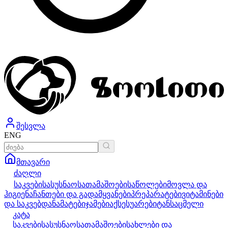
შესვლა
ENG
მთავარი
ძაღლი
საკვები
სასუსნაო
სათამაშოები
საწოლები
მოვლა და
ჰიგიენა
ჩანთები და გადამყვანები
პრეპარატები
ვიტამინები
და საკვებდანამატები
ჯამები
აქსესუარები
ტანსაცმელი
კატა
საკვები
სასუსნაო
სათამაშოები
სახლები და