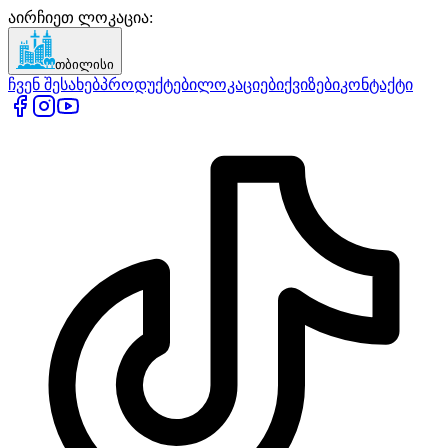
აირჩიეთ ლოკაცია
:
თბილისი
ჩვენ შესახებ
პროდუქტები
ლოკაციები
ქვიზები
კონტაქტი