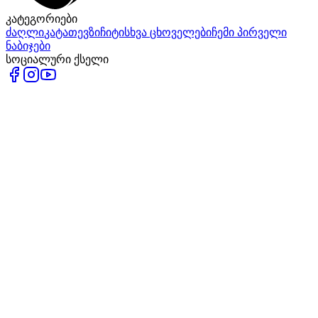
კატეგორიები
ძაღლი
კატა
თევზი
ჩიტი
სხვა ცხოველები
ჩემი პირველი
ნაბიჯები
სოციალური ქსელი