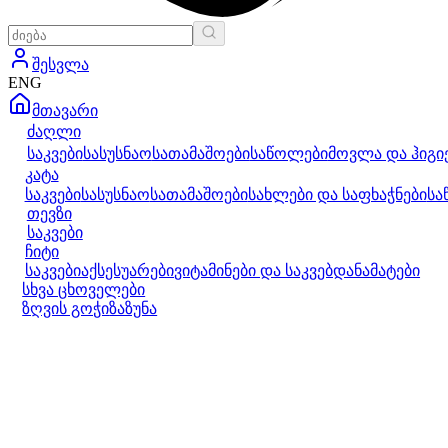
შესვლა
ENG
მთავარი
ძაღლი
საკვები
სასუსნაო
სათამაშოები
საწოლები
მოვლა და ჰიგი
კატა
საკვები
სასუსნაო
სათამაშოები
სახლები და საფხაჭნები
სა
თევზი
საკვები
ჩიტი
საკვები
აქსესუარები
ვიტამინები და საკვებდანამატები
სხვა ცხოველები
ზღვის გოჭი
ზაზუნა