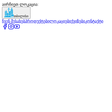
აირჩიეთ ლოკაცია
:
თბილისი
ჩვენ შესახებ
პროდუქტები
ლოკაციები
ქვიზები
კონტაქტი