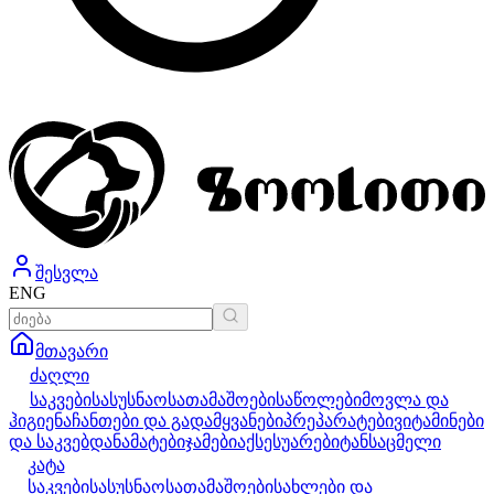
შესვლა
ENG
მთავარი
ძაღლი
საკვები
სასუსნაო
სათამაშოები
საწოლები
მოვლა და
ჰიგიენა
ჩანთები და გადამყვანები
პრეპარატები
ვიტამინები
და საკვებდანამატები
ჯამები
აქსესუარები
ტანსაცმელი
კატა
საკვები
სასუსნაო
სათამაშოები
სახლები და