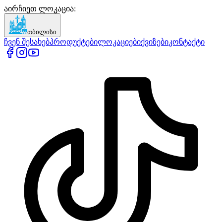
აირჩიეთ ლოკაცია
:
თბილისი
ჩვენ შესახებ
პროდუქტები
ლოკაციები
ქვიზები
კონტაქტი