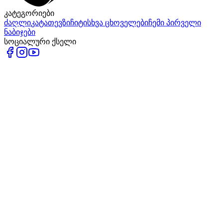
კატეგორიები
ძაღლი
კატა
თევზი
ჩიტი
სხვა ცხოველები
ჩემი პირველი
ნაბიჯები
სოციალური ქსელი