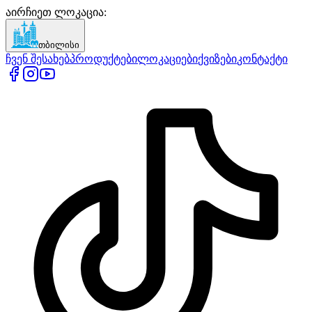
აირჩიეთ ლოკაცია
:
თბილისი
ჩვენ შესახებ
პროდუქტები
ლოკაციები
ქვიზები
კონტაქტი