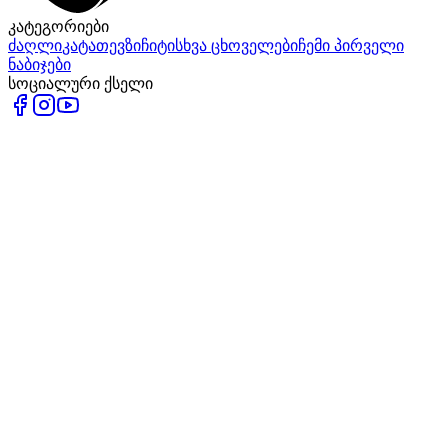
კატეგორიები
ძაღლი
კატა
თევზი
ჩიტი
სხვა ცხოველები
ჩემი პირველი
ნაბიჯები
სოციალური ქსელი