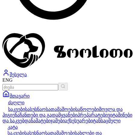
შესვლა
ENG
მთავარი
ძაღლი
საკვები
სასუსნაო
სათამაშოები
საწოლები
მოვლა და
ჰიგიენა
ჩანთები და გადამყვანები
პრეპარატები
ვიტამინები
და საკვებდანამატები
ჯამები
აქსესუარები
ტანსაცმელი
კატა
საკვები
სასუსნაო
სათამაშოები
სახლები და