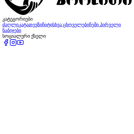
კატეგორიები
ძაღლი
კატა
თევზი
ჩიტი
სხვა ცხოველები
ჩემი პირველი
ნაბიჯები
სოციალური ქსელი