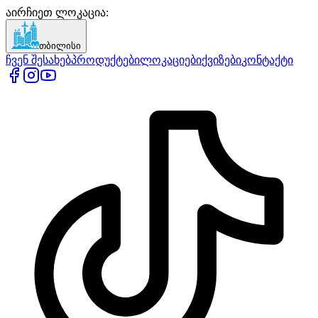
აირჩიეთ ლოკაცია
:
თბილისი
ჩვენ შესახებ
პროდუქტები
ლოკაციები
ქვიზები
კონტაქტი