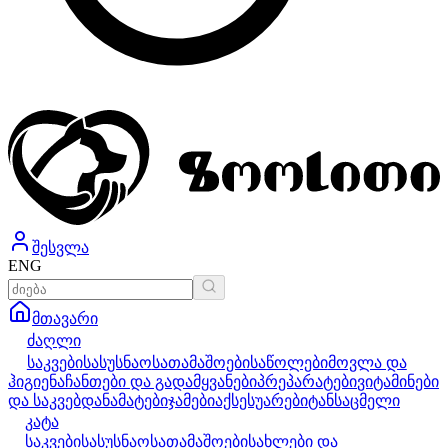
შესვლა
ENG
მთავარი
ძაღლი
საკვები
სასუსნაო
სათამაშოები
საწოლები
მოვლა და
ჰიგიენა
ჩანთები და გადამყვანები
პრეპარატები
ვიტამინები
და საკვებდანამატები
ჯამები
აქსესუარები
ტანსაცმელი
კატა
საკვები
სასუსნაო
სათამაშოები
სახლები და