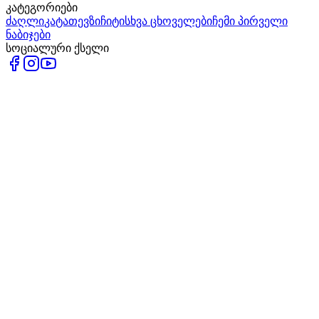
კატეგორიები
ძაღლი
კატა
თევზი
ჩიტი
სხვა ცხოველები
ჩემი პირველი
ნაბიჯები
სოციალური ქსელი