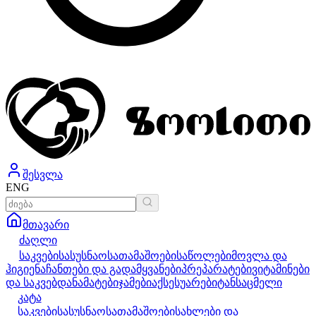
შესვლა
ENG
მთავარი
ძაღლი
საკვები
სასუსნაო
სათამაშოები
საწოლები
მოვლა და
ჰიგიენა
ჩანთები და გადამყვანები
პრეპარატები
ვიტამინები
და საკვებდანამატები
ჯამები
აქსესუარები
ტანსაცმელი
კატა
საკვები
სასუსნაო
სათამაშოები
სახლები და