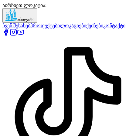
აირჩიეთ ლოკაცია
:
თბილისი
ჩვენ შესახებ
პროდუქტები
ლოკაციები
ქვიზები
კონტაქტი