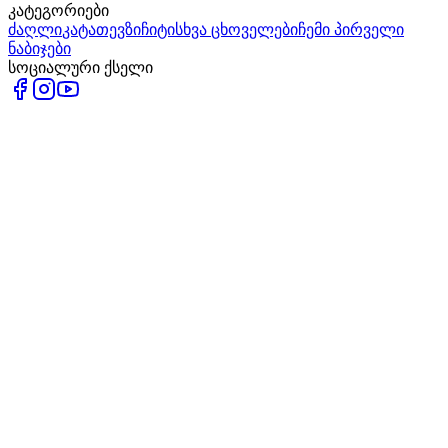
კატეგორიები
ძაღლი
კატა
თევზი
ჩიტი
სხვა ცხოველები
ჩემი პირველი
ნაბიჯები
სოციალური ქსელი