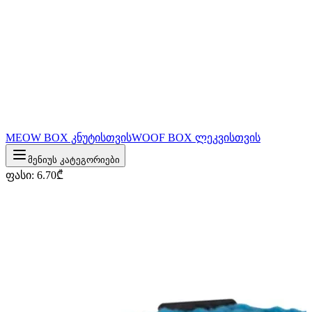
MEOW BOX კნუტისთვის
WOOF BOX ლეკვისთვის
მენიუს კატეგორიები
ფასი
:
6.70
₾