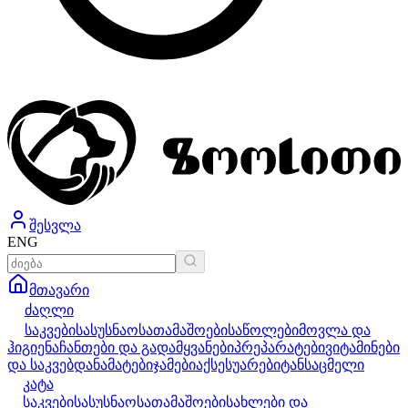
შესვლა
ENG
მთავარი
ძაღლი
საკვები
სასუსნაო
სათამაშოები
საწოლები
მოვლა და
ჰიგიენა
ჩანთები და გადამყვანები
პრეპარატები
ვიტამინები
და საკვებდანამატები
ჯამები
აქსესუარები
ტანსაცმელი
კატა
საკვები
სასუსნაო
სათამაშოები
სახლები და