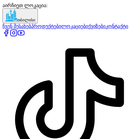
აირჩიეთ ლოკაცია
:
თბილისი
ჩვენ შესახებ
პროდუქტები
ლოკაციები
ქვიზები
კონტაქტი