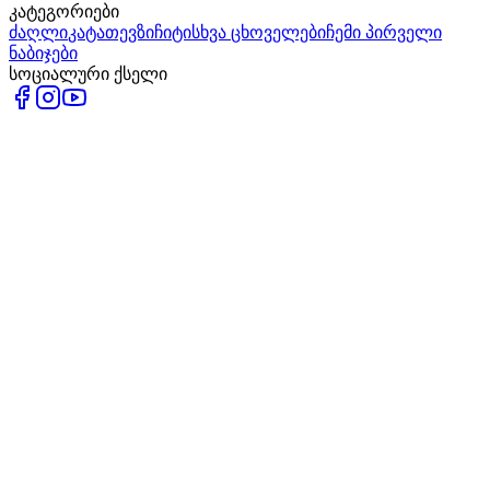
კატეგორიები
ძაღლი
კატა
თევზი
ჩიტი
სხვა ცხოველები
ჩემი პირველი
ნაბიჯები
სოციალური ქსელი