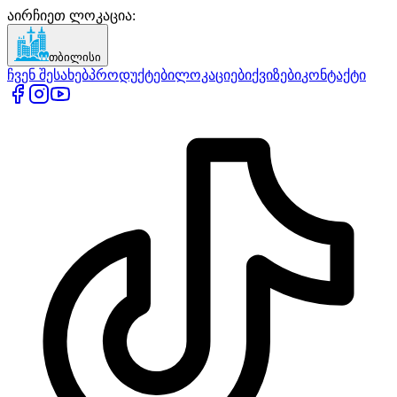
აირჩიეთ ლოკაცია
:
თბილისი
ჩვენ შესახებ
პროდუქტები
ლოკაციები
ქვიზები
კონტაქტი