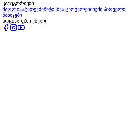
კატეგორიები
ძაღლი
კატა
თევზი
ჩიტი
სხვა ცხოველები
ჩემი პირველი
ნაბიჯები
სოციალური ქსელი