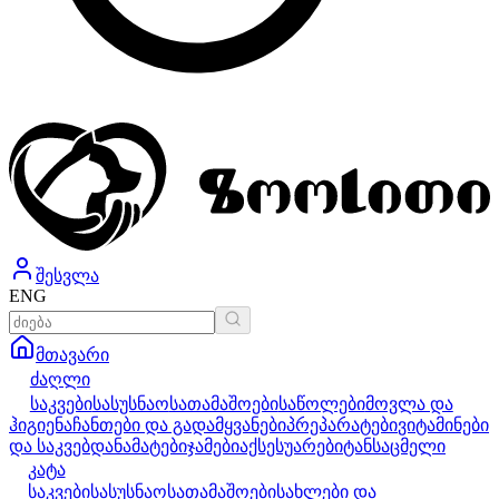
შესვლა
ENG
მთავარი
ძაღლი
საკვები
სასუსნაო
სათამაშოები
საწოლები
მოვლა და
ჰიგიენა
ჩანთები და გადამყვანები
პრეპარატები
ვიტამინები
და საკვებდანამატები
ჯამები
აქსესუარები
ტანსაცმელი
კატა
საკვები
სასუსნაო
სათამაშოები
სახლები და