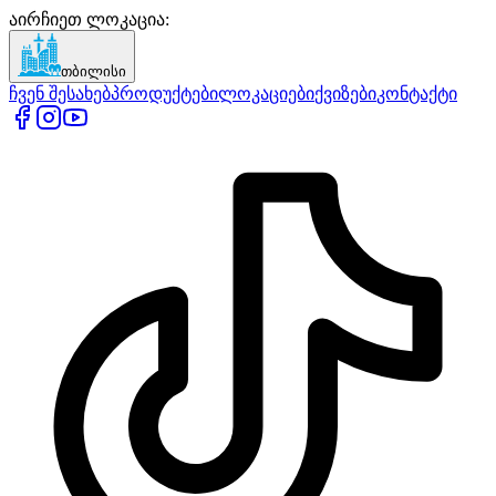
აირჩიეთ ლოკაცია
:
თბილისი
ჩვენ შესახებ
პროდუქტები
ლოკაციები
ქვიზები
კონტაქტი