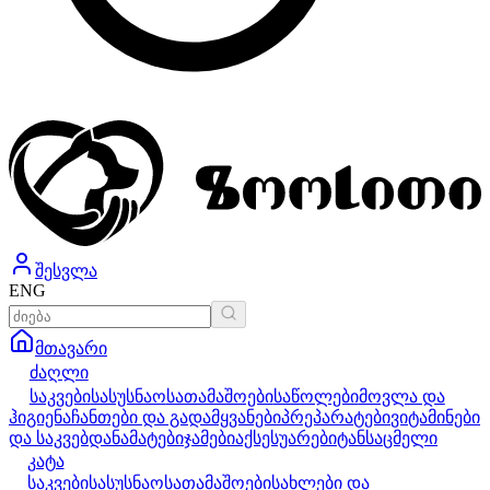
შესვლა
ENG
მთავარი
ძაღლი
საკვები
სასუსნაო
სათამაშოები
საწოლები
მოვლა და
ჰიგიენა
ჩანთები და გადამყვანები
პრეპარატები
ვიტამინები
და საკვებდანამატები
ჯამები
აქსესუარები
ტანსაცმელი
კატა
საკვები
სასუსნაო
სათამაშოები
სახლები და