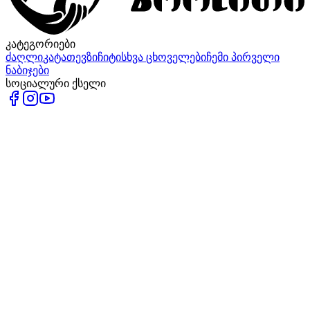
კატეგორიები
ძაღლი
კატა
თევზი
ჩიტი
სხვა ცხოველები
ჩემი პირველი
ნაბიჯები
სოციალური ქსელი