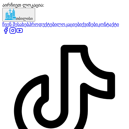
აირჩიეთ ლოკაცია
:
თბილისი
ჩვენ შესახებ
პროდუქტები
ლოკაციები
ქვიზები
კონტაქტი