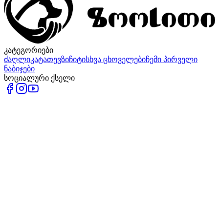
კატეგორიები
ძაღლი
კატა
თევზი
ჩიტი
სხვა ცხოველები
ჩემი პირველი
ნაბიჯები
სოციალური ქსელი