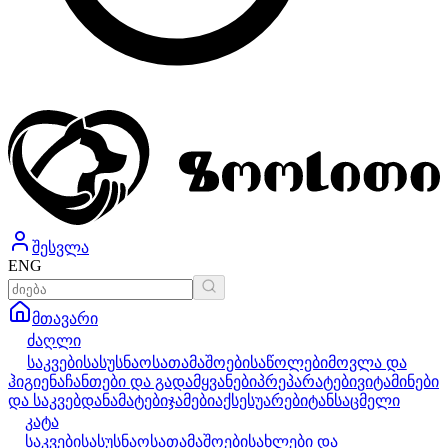
შესვლა
ENG
მთავარი
ძაღლი
საკვები
სასუსნაო
სათამაშოები
საწოლები
მოვლა და
ჰიგიენა
ჩანთები და გადამყვანები
პრეპარატები
ვიტამინები
და საკვებდანამატები
ჯამები
აქსესუარები
ტანსაცმელი
კატა
საკვები
სასუსნაო
სათამაშოები
სახლები და