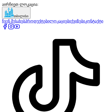
აირჩიეთ ლოკაცია
:
თბილისი
ჩვენ შესახებ
პროდუქტები
ლოკაციები
ქვიზები
კონტაქტი