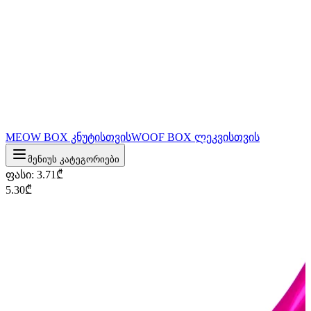
MEOW BOX კნუტისთვის
WOOF BOX ლეკვისთვის
მენიუს კატეგორიები
ფასი
:
3.71
₾
5.30
₾