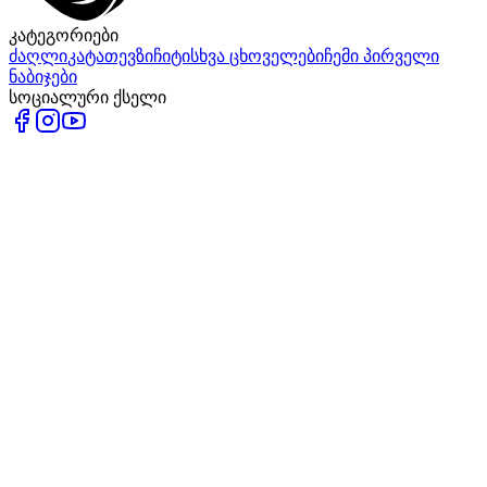
კატეგორიები
ძაღლი
კატა
თევზი
ჩიტი
სხვა ცხოველები
ჩემი პირველი
ნაბიჯები
სოციალური ქსელი