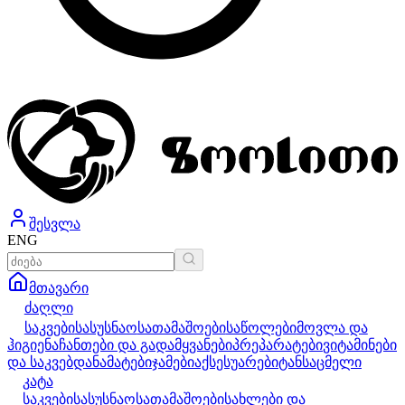
შესვლა
ENG
მთავარი
ძაღლი
საკვები
სასუსნაო
სათამაშოები
საწოლები
მოვლა და
ჰიგიენა
ჩანთები და გადამყვანები
პრეპარატები
ვიტამინები
და საკვებდანამატები
ჯამები
აქსესუარები
ტანსაცმელი
კატა
საკვები
სასუსნაო
სათამაშოები
სახლები და