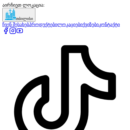
აირჩიეთ ლოკაცია
:
თბილისი
ჩვენ შესახებ
პროდუქტები
ლოკაციები
ქვიზები
კონტაქტი