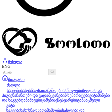
შესვლა
ENG
მთავარი
ძაღლი
საკვები
სასუსნაო
სათამაშოები
საწოლები
მოვლა და
ჰიგიენა
ჩანთები და გადამყვანები
პრეპარატები
ვიტამინები
და საკვებდანამატები
ჯამები
აქსესუარები
ტანსაცმელი
კატა
საკვები
სასუსნაო
სათამაშოები
სახლები და