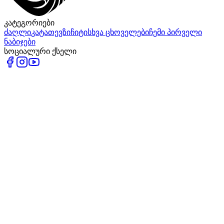
კატეგორიები
ძაღლი
კატა
თევზი
ჩიტი
სხვა ცხოველები
ჩემი პირველი
ნაბიჯები
სოციალური ქსელი