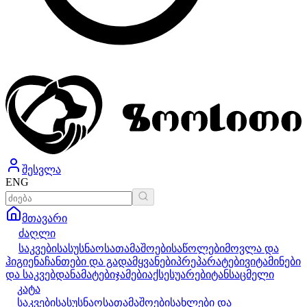
შესვლა
ENG
მთავარი
ძაღლი
საკვები
სასუსნაო
სათამაშოები
საწოლები
მოვლა და
ჰიგიენა
ჩანთები და გადამყვანები
პრეპარატები
ვიტამინები
და საკვებდანამატები
ჯამები
აქსესუარები
ტანსაცმელი
კატა
საკვები
სასუსნაო
სათამაშოები
სახლები და