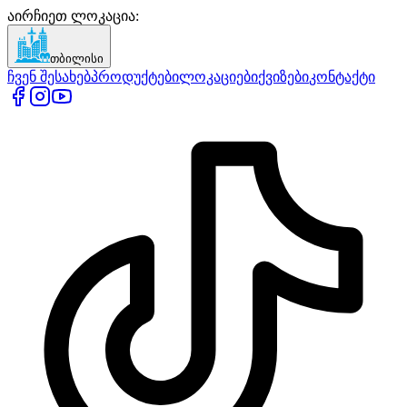
აირჩიეთ ლოკაცია
:
თბილისი
ჩვენ შესახებ
პროდუქტები
ლოკაციები
ქვიზები
კონტაქტი