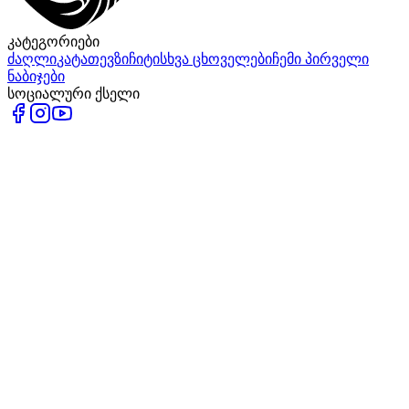
კატეგორიები
ძაღლი
კატა
თევზი
ჩიტი
სხვა ცხოველები
ჩემი პირველი
ნაბიჯები
სოციალური ქსელი