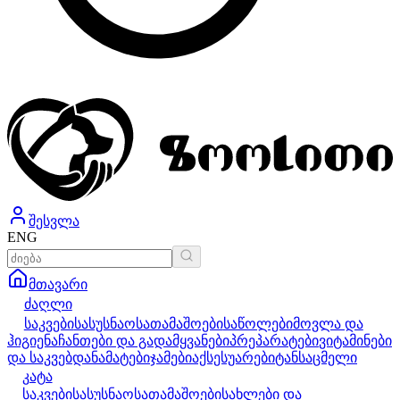
შესვლა
ENG
მთავარი
ძაღლი
საკვები
სასუსნაო
სათამაშოები
საწოლები
მოვლა და
ჰიგიენა
ჩანთები და გადამყვანები
პრეპარატები
ვიტამინები
და საკვებდანამატები
ჯამები
აქსესუარები
ტანსაცმელი
კატა
საკვები
სასუსნაო
სათამაშოები
სახლები და