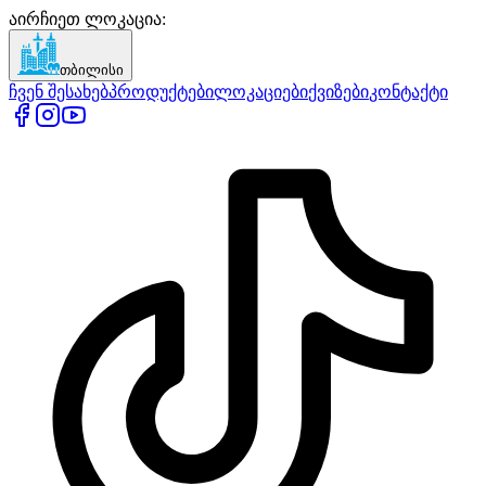
აირჩიეთ ლოკაცია
:
თბილისი
ჩვენ შესახებ
პროდუქტები
ლოკაციები
ქვიზები
კონტაქტი