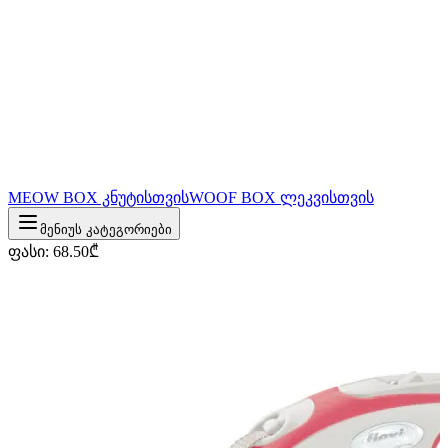
MEOW BOX კნუტისთვის
WOOF BOX ლეკვისთვის
მენიუს კატეგორიები
ფასი
:
68.50
₾