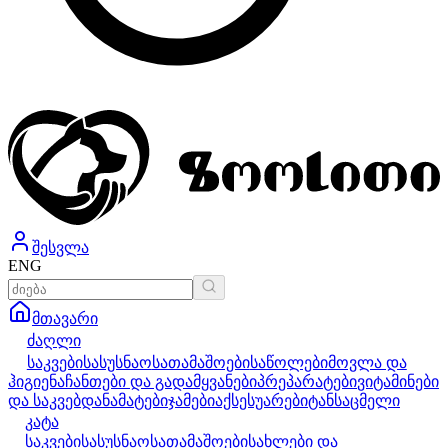
შესვლა
ENG
მთავარი
ძაღლი
საკვები
სასუსნაო
სათამაშოები
საწოლები
მოვლა და
ჰიგიენა
ჩანთები და გადამყვანები
პრეპარატები
ვიტამინები
და საკვებდანამატები
ჯამები
აქსესუარები
ტანსაცმელი
კატა
საკვები
სასუსნაო
სათამაშოები
სახლები და