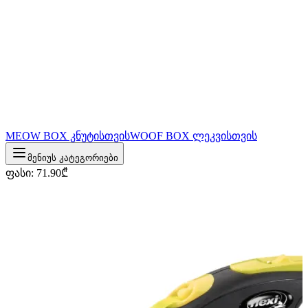
MEOW BOX კნუტისთვის
WOOF BOX ლეკვისთვის
მენიუს კატეგორიები
ფასი
:
71.90
₾