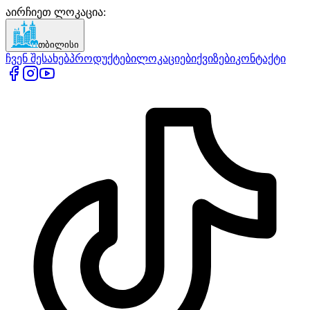
აირჩიეთ ლოკაცია
:
თბილისი
ჩვენ შესახებ
პროდუქტები
ლოკაციები
ქვიზები
კონტაქტი