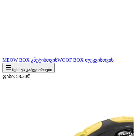
MEOW BOX კნუტისთვის
WOOF BOX ლეკვისთვის
მენიუს კატეგორიები
ფასი
:
58.20
₾