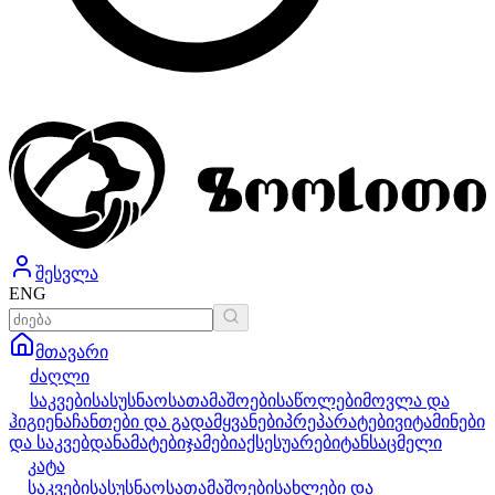
შესვლა
ENG
მთავარი
ძაღლი
საკვები
სასუსნაო
სათამაშოები
საწოლები
მოვლა და
ჰიგიენა
ჩანთები და გადამყვანები
პრეპარატები
ვიტამინები
და საკვებდანამატები
ჯამები
აქსესუარები
ტანსაცმელი
კატა
საკვები
სასუსნაო
სათამაშოები
სახლები და