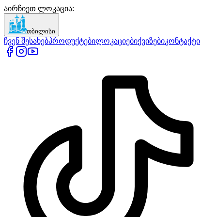
აირჩიეთ ლოკაცია
:
თბილისი
ჩვენ შესახებ
პროდუქტები
ლოკაციები
ქვიზები
კონტაქტი