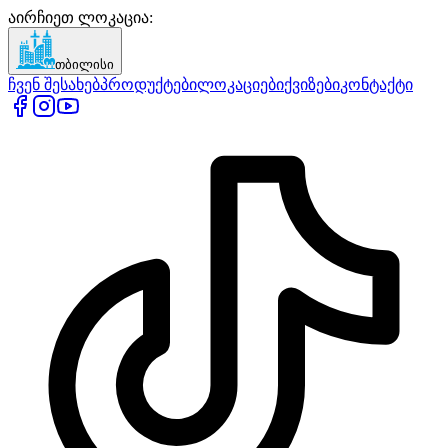
აირჩიეთ ლოკაცია
:
თბილისი
ჩვენ შესახებ
პროდუქტები
ლოკაციები
ქვიზები
კონტაქტი