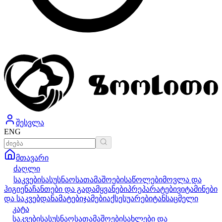
შესვლა
ENG
მთავარი
ძაღლი
საკვები
სასუსნაო
სათამაშოები
საწოლები
მოვლა და
ჰიგიენა
ჩანთები და გადამყვანები
პრეპარატები
ვიტამინები
და საკვებდანამატები
ჯამები
აქსესუარები
ტანსაცმელი
კატა
საკვები
სასუსნაო
სათამაშოები
სახლები და