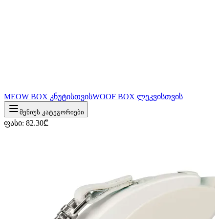
MEOW BOX კნუტისთვის
WOOF BOX ლეკვისთვის
მენიუს კატეგორიები
ფასი
:
82.30
₾