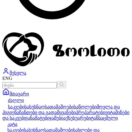
შესვლა
ENG
მთავარი
ძაღლი
საკვები
სასუსნაო
სათამაშოები
საწოლები
მოვლა და
ჰიგიენა
ჩანთები და გადამყვანები
პრეპარატები
ვიტამინები
და საკვებდანამატები
ჯამები
აქსესუარები
ტანსაცმელი
კატა
საკვები
სასუსნაო
სათამაშოები
სახლები და