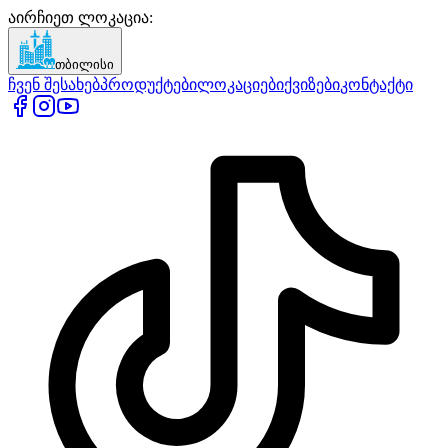
აირჩიეთ ლოკაცია
:
თბილისი
ჩვენ შესახებ
პროდუქტები
ლოკაციები
ქვიზები
კონტაქტი