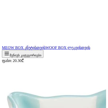
MEOW BOX კნუტისთვის
WOOF BOX ლეკვისთვის
მენიუს კატეგორიები
ფასი
:
20.30
₾