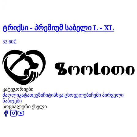
ტრიქსი - პრემიუმ საბელი L - XL
52.60
₾
კატეგორიები
ძაღლი
კატა
თევზი
ჩიტი
სხვა ცხოველები
ჩემი პირველი
ნაბიჯები
სოციალური ქსელი