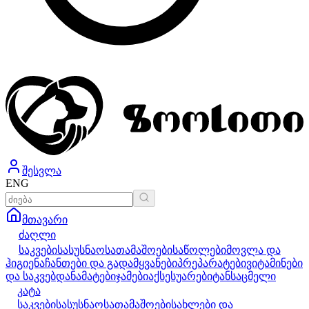
შესვლა
ENG
მთავარი
ძაღლი
საკვები
სასუსნაო
სათამაშოები
საწოლები
მოვლა და
ჰიგიენა
ჩანთები და გადამყვანები
პრეპარატები
ვიტამინები
და საკვებდანამატები
ჯამები
აქსესუარები
ტანსაცმელი
კატა
საკვები
სასუსნაო
სათამაშოები
სახლები და