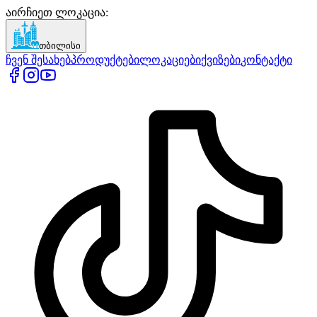
აირჩიეთ ლოკაცია
:
თბილისი
ჩვენ შესახებ
პროდუქტები
ლოკაციები
ქვიზები
კონტაქტი