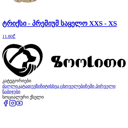
ტრიქსი - პრემიუმ საყელო XXS - XS
11.80
₾
კატეგორიები
ძაღლი
კატა
თევზი
ჩიტი
სხვა ცხოველები
ჩემი პირველი
ნაბიჯები
სოციალური ქსელი