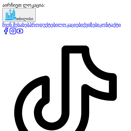
აირჩიეთ ლოკაცია
:
თბილისი
ჩვენ შესახებ
პროდუქტები
ლოკაციები
ქვიზები
კონტაქტი