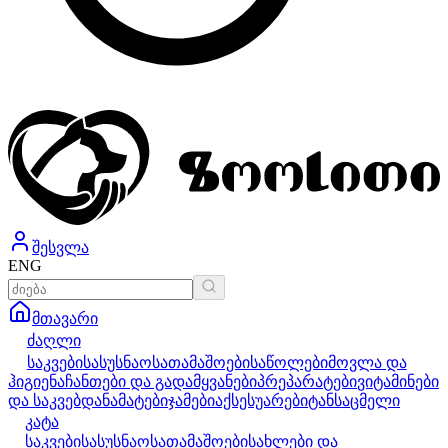
შესვლა
ENG
მთავარი
ძაღლი
საკვები
სასუსნაო
სათამაშოები
საწოლები
მოვლა და
ჰიგიენა
ჩანთები და გადამყვანები
პრეპარატები
ვიტამინები
და საკვებდანამატები
ჯამები
აქსესუარები
ტანსაცმელი
კატა
საკვები
სასუსნაო
სათამაშოები
სახლები და