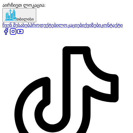
აირჩიეთ ლოკაცია
:
თბილისი
ჩვენ შესახებ
პროდუქტები
ლოკაციები
ქვიზები
კონტაქტი