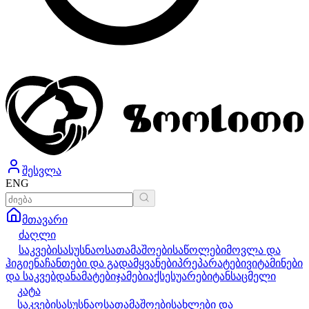
შესვლა
ENG
მთავარი
ძაღლი
საკვები
სასუსნაო
სათამაშოები
საწოლები
მოვლა და
ჰიგიენა
ჩანთები და გადამყვანები
პრეპარატები
ვიტამინები
და საკვებდანამატები
ჯამები
აქსესუარები
ტანსაცმელი
კატა
საკვები
სასუსნაო
სათამაშოები
სახლები და