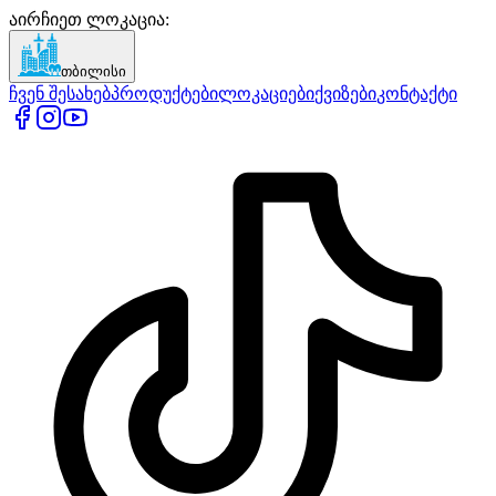
აირჩიეთ ლოკაცია
:
თბილისი
ჩვენ შესახებ
პროდუქტები
ლოკაციები
ქვიზები
კონტაქტი