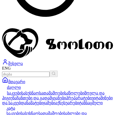
შესვლა
ENG
მთავარი
ძაღლი
საკვები
სასუსნაო
სათამაშოები
საწოლები
მოვლა და
ჰიგიენა
ჩანთები და გადამყვანები
პრეპარატები
ვიტამინები
და საკვებდანამატები
ჯამები
აქსესუარები
ტანსაცმელი
კატა
საკვები
სასუსნაო
სათამაშოები
სახლები და