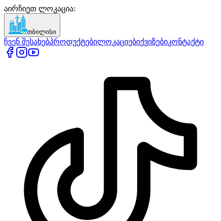
აირჩიეთ ლოკაცია
:
თბილისი
ჩვენ შესახებ
პროდუქტები
ლოკაციები
ქვიზები
კონტაქტი