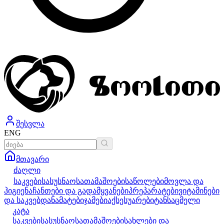
შესვლა
ENG
მთავარი
ძაღლი
საკვები
სასუსნაო
სათამაშოები
საწოლები
მოვლა და
ჰიგიენა
ჩანთები და გადამყვანები
პრეპარატები
ვიტამინები
და საკვებდანამატები
ჯამები
აქსესუარები
ტანსაცმელი
კატა
საკვები
სასუსნაო
სათამაშოები
სახლები და