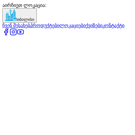
აირჩიეთ ლოკაცია
:
თბილისი
ჩვენ შესახებ
პროდუქტები
ლოკაციები
ქვიზები
კონტაქტი