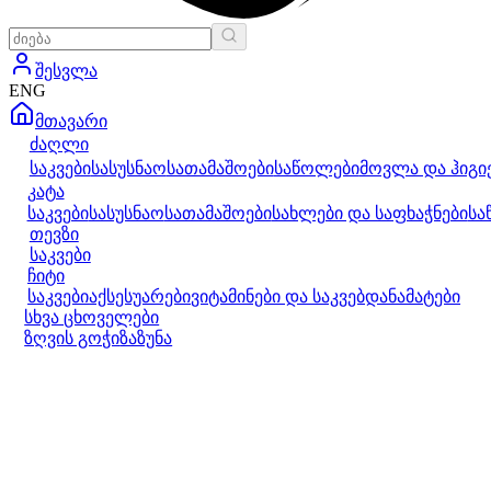
შესვლა
ENG
მთავარი
ძაღლი
საკვები
სასუსნაო
სათამაშოები
საწოლები
მოვლა და ჰიგი
კატა
საკვები
სასუსნაო
სათამაშოები
სახლები და საფხაჭნები
სა
თევზი
საკვები
ჩიტი
საკვები
აქსესუარები
ვიტამინები და საკვებდანამატები
სხვა ცხოველები
ზღვის გოჭი
ზაზუნა