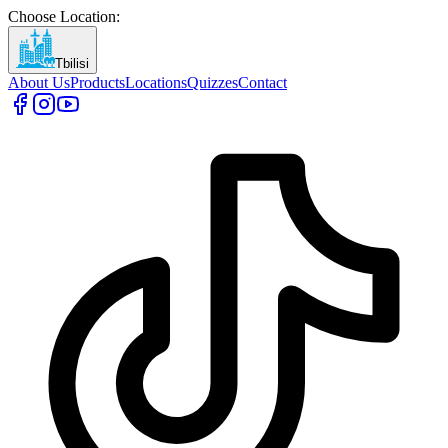
Choose Location
:
Tbilisi
About Us
Products
Locations
Quizzes
Contact