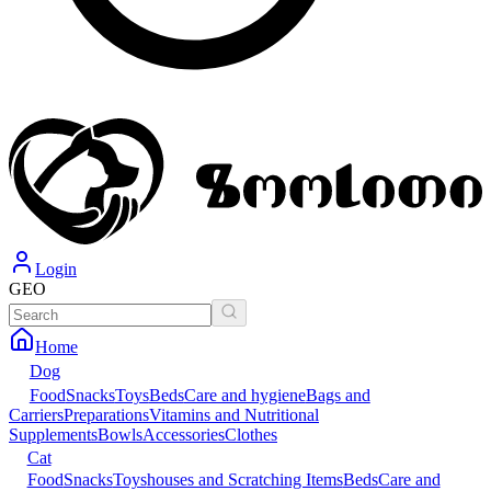
Login
GEO
Home
Dog
Food
Snacks
Toys
Beds
Care and hygiene
Bags and
Carriers
Preparations
Vitamins and Nutritional
Supplements
Bowls
Accessories
Clothes
Cat
Food
Snacks
Toys
houses and Scratching Items
Beds
Care and