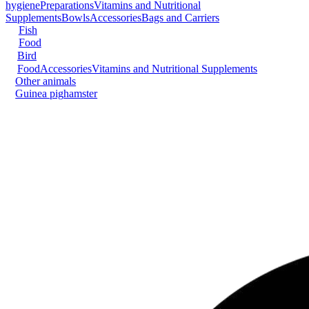
hygiene
Preparations
Vitamins and Nutritional
Supplements
Bowls
Accessories
Bags and Carriers
Fish
Food
Bird
Food
Accessories
Vitamins and Nutritional Supplements
Other animals
Guinea pig
hamster