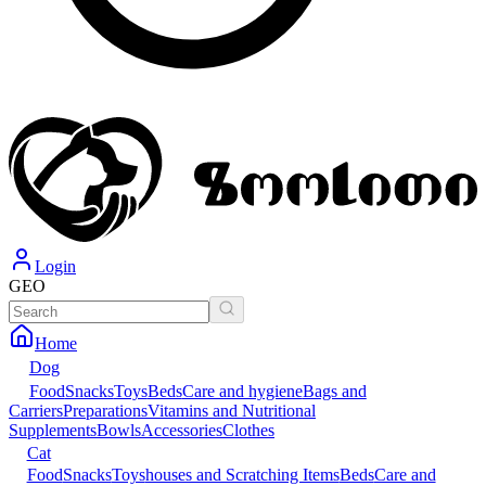
Login
GEO
Home
Dog
Food
Snacks
Toys
Beds
Care and hygiene
Bags and
Carriers
Preparations
Vitamins and Nutritional
Supplements
Bowls
Accessories
Clothes
Cat
Food
Snacks
Toys
houses and Scratching Items
Beds
Care and