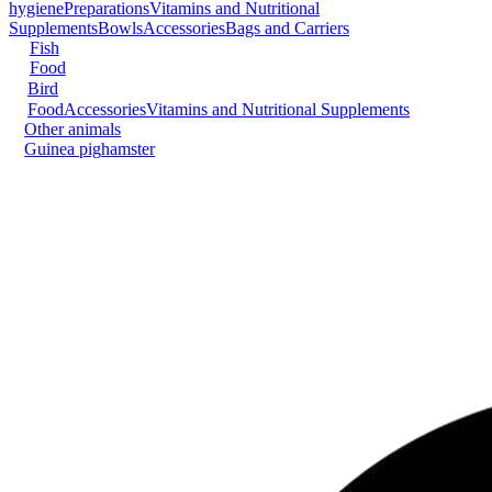
hygiene
Preparations
Vitamins and Nutritional
Supplements
Bowls
Accessories
Bags and Carriers
Fish
Food
Bird
Food
Accessories
Vitamins and Nutritional Supplements
Other animals
Guinea pig
hamster