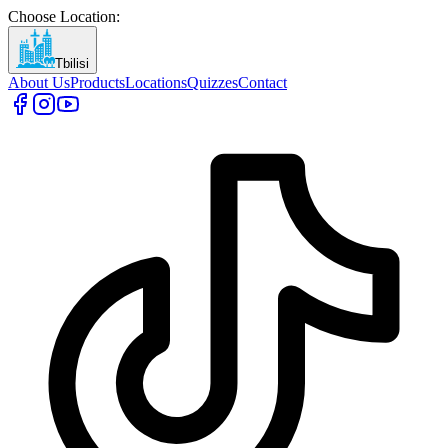
Choose Location
:
Tbilisi
About Us
Products
Locations
Quizzes
Contact