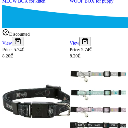
MEOW BOX for kitten
WOOF BOX for puppy
Discounted
View
View
Price
:
5.74
₾
Price
:
5.74
₾
8.20
₾
8.20
₾