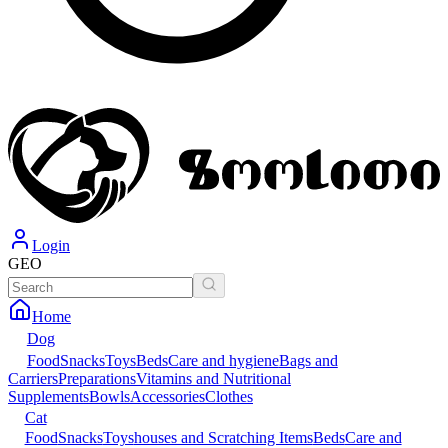
Login
GEO
Home
Dog
Food
Snacks
Toys
Beds
Care and hygiene
Bags and
Carriers
Preparations
Vitamins and Nutritional
Supplements
Bowls
Accessories
Clothes
Cat
Food
Snacks
Toys
houses and Scratching Items
Beds
Care and