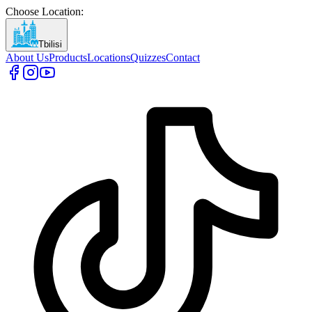
Choose Location
:
Tbilisi
About Us
Products
Locations
Quizzes
Contact