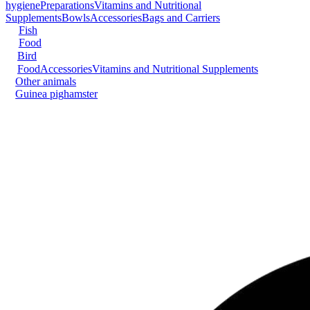
hygiene
Preparations
Vitamins and Nutritional
Supplements
Bowls
Accessories
Bags and Carriers
Fish
Food
Bird
Food
Accessories
Vitamins and Nutritional Supplements
Other animals
Guinea pig
hamster