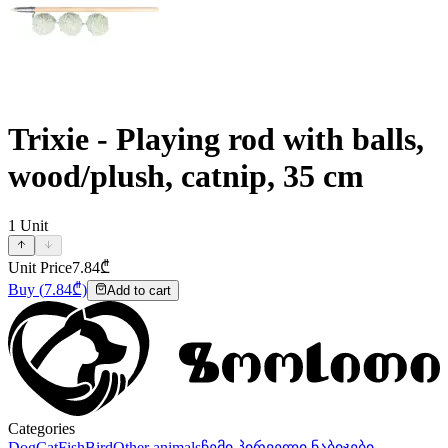
Trixie - Playing rod with balls,
wood/plush, catnip, 35 cm
1
Unit
Unit Price
7.84
₾
Buy
(
7.84
₾)
Add to cart
Categories
Dog
Cat
Fish
Bird
Other animals
ჩემი პირველი ნაბიჯები